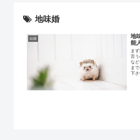
地味婚
地
結婚
能
まず
言う
など
まで
下さ