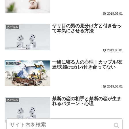
2019.06.01
ヤリ目の男の見分け方と付き合っ
恋の悩み
て本気にさせる方法
2019.06.01
一緒に寝る人の心理｜カップル/友
恋の悩み
達/夫婦/元カレ/付き合ってない
2019.06.01
禁断の恋の相手と禁断の恋が生ま
恋の悩み
れるパターン・心理
2019.06.01