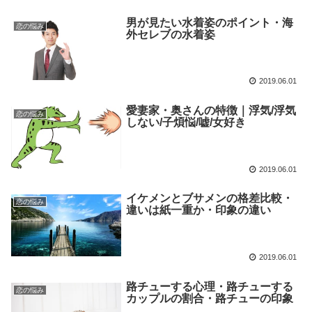
男が見たい水着姿のポイント・海
恋の悩み
外セレブの水着姿
2019.06.01
愛妻家・奥さんの特徴｜浮気/浮気
恋の悩み
しない/子煩悩/嘘/女好き
2019.06.01
イケメンとブサメンの格差比較・
恋の悩み
違いは紙一重か・印象の違い
2019.06.01
路チューする心理・路チューする
恋の悩み
カップルの割合・路チューの印象