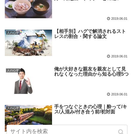
2019.06.01
【相手別】ハグで解消されるスト
人の心理
レスの割合・関する論文
2019.06.01
俺が大好きな親友を親友として見
人の心理
れなくなった理由から知る心理5つ
2019.06.01
手をつなぐときの心理｜酔って/キ
人の心理
ス/人混み/付き合う前/初対面
2019.06.01