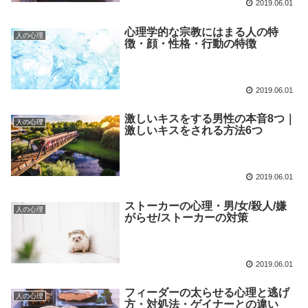
2019.06.01
心理学的な宗教にはまる人の特
人の心理
徴・顔・性格・行動の特徴
2019.06.01
激しいキスをする男性の本音8つ｜
人の心理
激しいキスをされる方法6つ
2019.06.01
ストーカーの心理・男/女/殺人/嫌
人の心理
がらせ/ストーカーの対策
2019.06.01
フィーダーの太らせる心理と逃げ
人の心理
方・対処法・ゲイナーとの違い