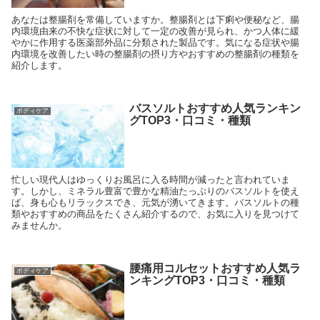
あなたは整腸剤を常備していますか。整腸剤とは下痢や便秘など、腸
内環境由来の不快な症状に対して一定の改善が見られ、かつ人体に緩
やかに作用する医薬部外品に分類された製品です。気になる症状や腸
内環境を改善したい時の整腸剤の摂り方やおすすめの整腸剤の種類を
紹介します。
バスソルトおすすめ人気ランキン
ボディケア
グTOP3・口コミ・種類
忙しい現代人はゆっくりお風呂に入る時間が減ったと言われていま
す。しかし、ミネラル豊富で豊かな精油たっぷりのバスソルトを使え
ば、身も心もリラックスでき、元気が湧いてきます。バスソルトの種
類やおすすめの商品をたくさん紹介するので、お気に入りを見つけて
みませんか。
腰痛用コルセットおすすめ人気ラ
ボディケア
ンキングTOP3・口コミ・種類