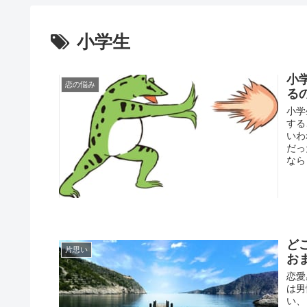
小学生
小
恋の悩み
る
小学
する
いわ
だっ
なら
ど
片思い
お
恋愛
は男
い、