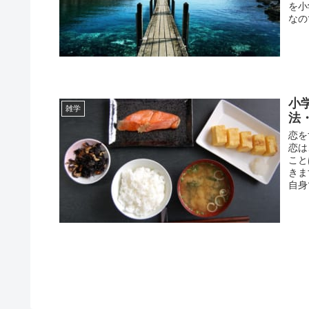
を小
なの
小
雑学
法
恋を
恋は
こと
きま
自身