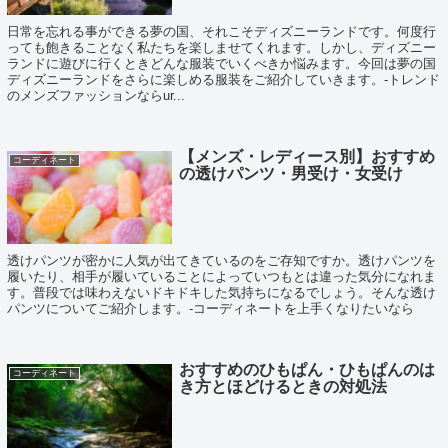
日常を忘れる事ができる夢の国、それこそディズニーランドです。何度行
っても飽きることなく私たちを楽しませてくれます。しかし、ディズニー
ランドに遊びに行くときどんな服装でいくべきか悩みます。今回は夢の国
ディズニーランドをさらに楽しめる服装をご紹介していきます。-トレンド
のメンズファッションならur...
【メンズ・レディース別】おすすめ
コーディネート
の透けパンツ・男受け・女受け
透けパンツが密かに人気が出てきているのをご存知ですか。透けパンツを
履いたり、相手が履いていることによっていつもとは違った気分になれま
す。普段では味わえないドキドキした気持ちになるでしょう。そんな透け
パンツについてご紹介します。-コーディネートを上手くなりたいなら
おすすめのひもぱん・ひもぱんのは
コーディネート
き方とほどけるときの対処法