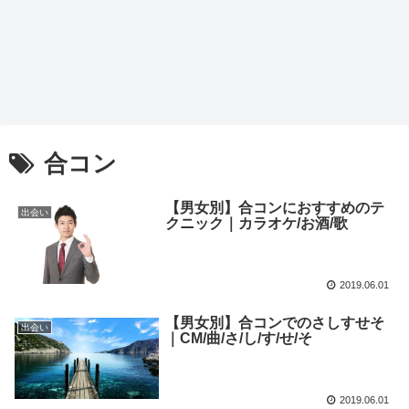
合コン
【男女別】合コンにおすすめのテ
出会い
クニック｜カラオケ/お酒/歌
2019.06.01
【男女別】合コンでのさしすせそ
出会い
｜CM/曲/さ/し/す/せ/そ
2019.06.01