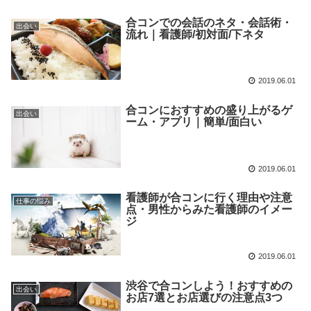
合コンでの会話のネタ・会話術・
出会い
流れ｜看護師/初対面/下ネタ
2019.06.01
合コンにおすすめの盛り上がるゲ
出会い
ーム・アプリ｜簡単/面白い
2019.06.01
看護師が合コンに行く理由や注意
仕事の悩み
点・男性からみた看護師のイメー
ジ
2019.06.01
渋谷で合コンしよう！おすすめの
出会い
お店7選とお店選びの注意点3つ