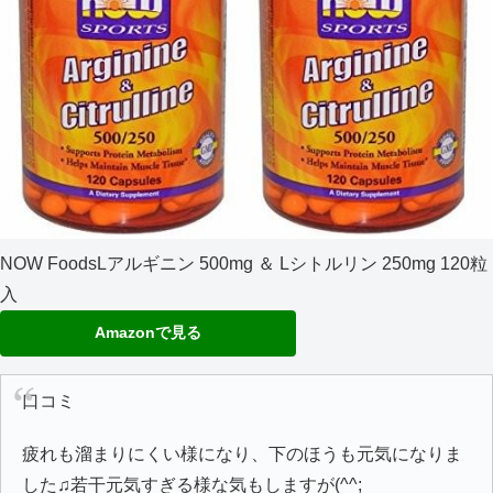
NOW FoodsLアルギニン 500mg ＆ Lシトルリン 250mg 120粒
入
Amazonで見る
口コミ
疲れも溜まりにくい様になり、下のほうも元気になりま
した♫若干元気すぎる様な気もしますが(^^;