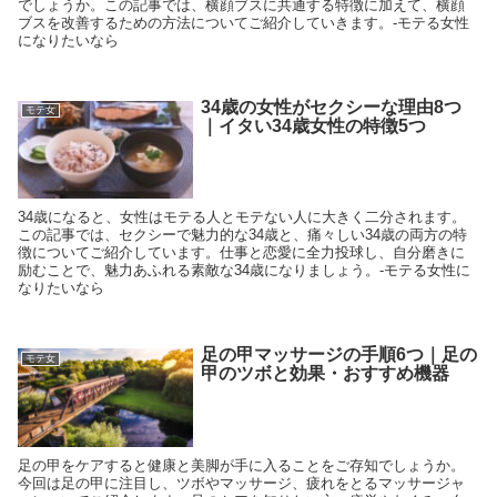
でしょうか。この記事では、横顔ブスに共通する特徴に加えて、横顔
ブスを改善するための方法についてご紹介していきます。-モテる女性
になりたいなら
34歳の女性がセクシーな理由8つ
モテ女
｜イタい34歳女性の特徴5つ
34歳になると、女性はモテる人とモテない人に大きく二分されます。
この記事では、セクシーで魅力的な34歳と、痛々しい34歳の両方の特
徴についてご紹介しています。仕事と恋愛に全力投球し、自分磨きに
励むことで、魅力あふれる素敵な34歳になりましょう。-モテる女性に
なりたいなら
足の甲マッサージの手順6つ｜足の
モテ女
甲のツボと効果・おすすめ機器
足の甲をケアすると健康と美脚が手に入ることをご存知でしょうか。
今回は足の甲に注目し、ツボやマッサージ、疲れをとるマッサージャ