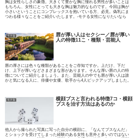
胸は女性らしさの象徴。大きくて豊かな胸に憧れる男性が多いことは
もちろん、女性にとっても大きな胸は魅力的なものです。今回は胸が
小さいということにコンプレックスを抱いている方、必見。偽乳にま
つわる様々なことをご紹介いたします。-モテる女性になりたいなら
唇が厚い人はセクシー／唇が厚い
モテ女
人の特徴11こ・種類・芸能人
唇の厚さには色々な種類があることをご存知ですか。上だけ、下だ
け、上下が厚いなどさまざまな形があります。そんな厚い唇の人の特
徴についてご紹介しましょう。また、芸能人の中でも唇が厚い人は誰
かと気になる人に、俳優や女優、歌手から4人ピックアップしました。
横顔ブスと言われる特徴7コ・横顔
モテ女
ブスを治す方法はあるのか
他人から撮られた写真に写った自分の横顔に、「なんてブスなんだ」
とショックを受けてしまった経験のある女性も意外と多いのではない