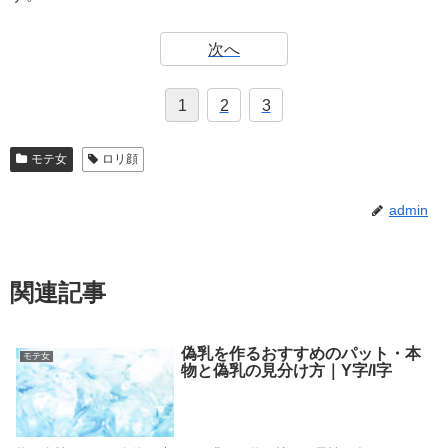
次へ
1
2
3
モテ女
ロリ顔
admin
関連記事
偽乳を作るおすすめのパット・本
モテ女
物と偽乳の見分け方｜Y字/I字