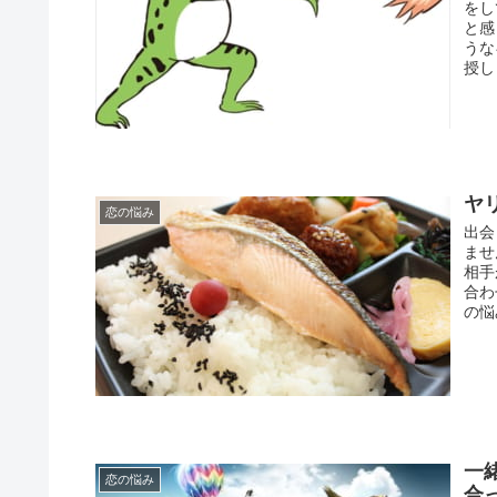
をし
と感
うな
授し
ヤ
恋の悩み
出会
ませ
相手
合わ
の悩
一
恋の悩み
合