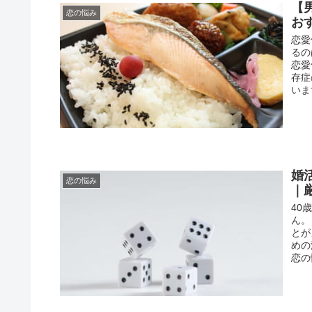
【
恋の悩み
お
恋愛
るの
恋愛
存症
いま
婚
恋の悩み
｜
40
ん。
とが
めの
恋の