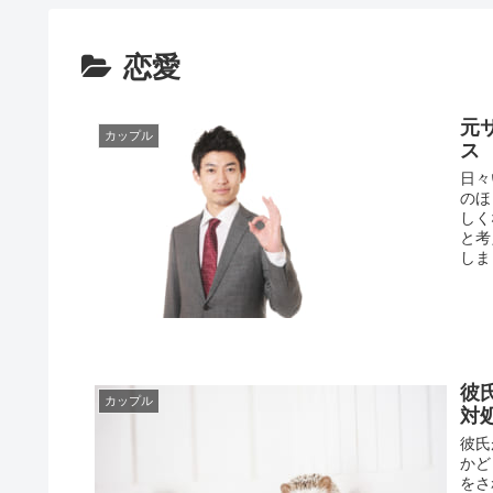
恋愛
元
カップル
ス
日々
のほ
しく
と考
しま
彼
カップル
対
彼氏
かど
をさ