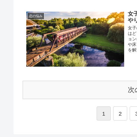
女
恋の悩み
や
女子
はど
ョン
や床
を解
次
1
2