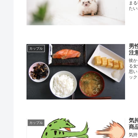
まる
たい
男
カップル
注
彼か
る女
思い
ック
気
カップル
商
気持