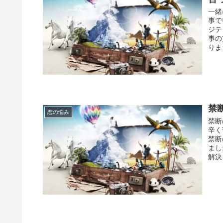
一緒
事で
ジテ
事の
りま
禁
恋の悩み
禁断
辛く
禁断
まし
解決