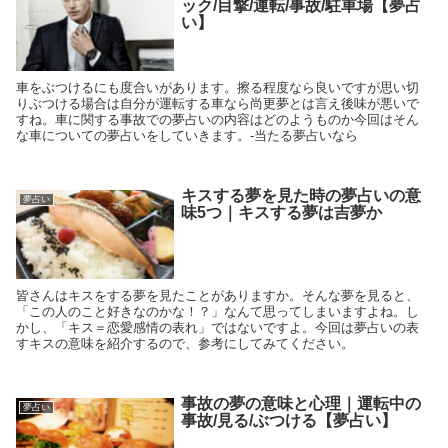
ック/目撃/運転/事故/駐車場【夢占
い】
車をぶつけるにも度合いがあります。擦る程度なら良いですが思い切
りぶつける場合は自分が運転する車なら尚更夢とは言え後味が悪いで
すね。車に関する事故での夢占いの内容はどのようものか今回はそん
な車についての夢占いをしていきます。-当たる夢占いなら
キスする夢を見た時の夢占いの意
夢占い
味5つ｜キスする夢は吉夢か
皆さんはキスをする夢を見たことがありますか。そんな夢を見ると、
「この人のこと好きなのかな！？」なんて思ってしまいますよね。し
かし、「キス＝恋愛感情の表れ」ではないですよ。今回は夢占いの表
すキスの意味を紹介するので、参考にしてみてください。
事故の夢の意味と心理｜運転中の
夢占い
事故/見る/ぶつける【夢占い】