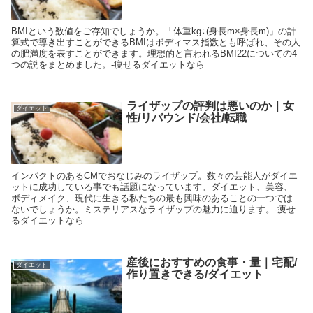
BMIという数値をご存知でしょうか。「体重kg÷(身長m×身長m)」の計
算式で導き出すことができるBMIはボディマス指数とも呼ばれ、その人
の肥満度を表すことができます。理想的と言われるBMI22についての4
つの説をまとめました。-痩せるダイエットなら
ライザップの評判は悪いのか｜女
ダイエット
性/リバウンド/会社/転職
インパクトのあるCMでおなじみのライザップ。数々の芸能人がダイエ
ットに成功している事でも話題になっています。ダイエット、美容、
ボディメイク、現代に生きる私たちの最も興味のあることの一つでは
ないでしょうか。ミステリアスなライザップの魅力に迫ります。-痩せ
るダイエットなら
産後におすすめの食事・量｜宅配/
ダイエット
作り置きできる/ダイエット