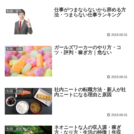
仕事がつまならないから辞める方
転職・就職
法・つまらない仕事ランキング
2019.06.01
ガールズワーカーのやり方・コ
転職・就職
ツ・評判・稼ぎ方｜危ない
2019.06.01
社内ニートの転職方法・新人が社
転職・就職
内ニートになる理由と原因
2019.06.01
ネオニートな人の収入源・稼ぎ
転職・就職
方・なり方・生活の特徴｜年収