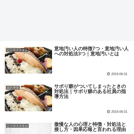
意地汚い人の特徴7つ・意地汚い人
ビジネススキル
への対処法3つ｜意地汚いとは
2019.06.01
サボり癖がついてしまったときの
自己啓発
対処法｜サボり癖のある社員の指
導方法
2019.06.01
傲慢な人の心理と特徴・対処法と
ビジネススキル
接し方・因果応報と言われる理由