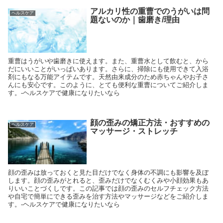
アルカリ性の重曹でのうがいは問
ヘルスケア
題ないのか｜歯磨き/理由
重曹はうがいや歯磨きに使えます。また、重曹水として飲むと、から
だにいいことがいっぱいあります。さらに、掃除にも使用できて入浴
剤にもなる万能アイテムです。天然由来成分のため赤ちゃんやお子さ
んにも安心です。このように、とても便利な重曹についてご紹介しま
す。-ヘルスケアで健康になりたいなら
顔の歪みの矯正方法・おすすめの
ヘルスケア
マッサージ・ストレッチ
顔の歪みは放っておくと見た目だけでなく身体の不調にも影響を及ぼ
します。顔の歪みがとれると、歪みだけでなくむくみや小顔効果もあ
りいいことづくしです。この記事では顔の歪みのセルフチェック方法
や自宅で簡単にできる歪みを治す方法やマッサージなどをご紹介しま
す。-ヘルスケアで健康になりたいなら