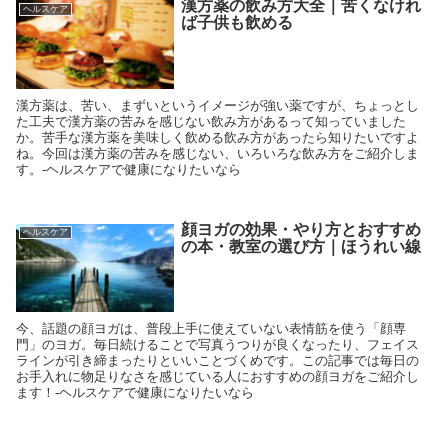
漢方薬の飲み方大全｜苦くなけれ
ヘルスケア
ば子供も飲める
漢方薬は、苦い、まずいというイメージが強い薬ですが、ちょっとし
た工夫で漢方薬の苦みを感じない飲み方があるって知っていました
か。苦手な漢方薬を美味しく飲める飲み方があったら知りたいですよ
ね。今回は漢方薬の苦みを感じない、いろいろな飲み方をご紹介しま
す。-ヘルスケアで健康になりたいなら
顔ヨガの効果・やり方とおすすめ
ヘルスケア
の本・教室の選び方｜ほうれい線
今、話題の顔ヨガは、普段上手に使えていない表情筋を使う「顔専
門」のヨガ。毎日続けることで写真うつりが良くなったり、フェイス
ラインが引き締まったりといいことづくめです。この記事では毎日の
お手入れに物足りなさを感じている人におすすめの顔ヨガをご紹介し
ます！-ヘルスケアで健康になりたいなら