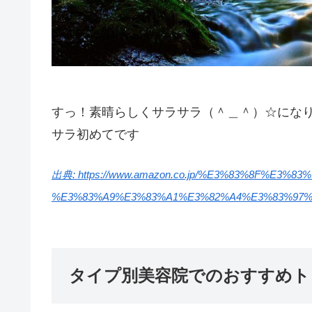
すっ！素晴らしくサラサラ（＾＿＾）☆になりま
サラ初めてです
出典: https://www.amazon.co.jp/%E3%83%8F%E3%
%E3%83%A9%E3%83%A1%E3%82%A4%E3%83%97%E
タイプ別美容院でのおすすめト