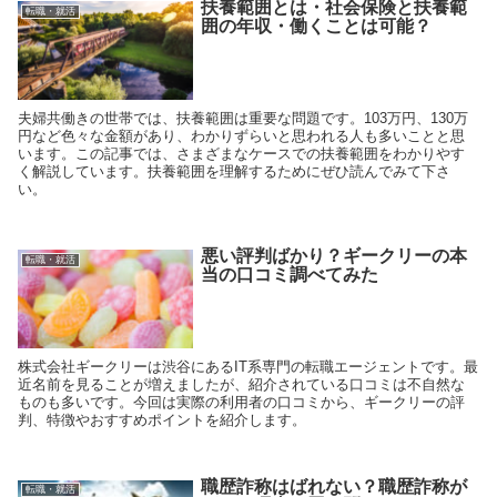
扶養範囲とは・社会保険と扶養範
転職・就活
囲の年収・働くことは可能？
夫婦共働きの世帯では、扶養範囲は重要な問題です。103万円、130万
円など色々な金額があり、わかりずらいと思われる人も多いことと思
います。この記事では、さまざまなケースでの扶養範囲をわかりやす
く解説しています。扶養範囲を理解するためにぜひ読んでみて下さ
い。
悪い評判ばかり？ギークリーの本
転職・就活
当の口コミ調べてみた
株式会社ギークリーは渋谷にあるIT系専門の転職エージェントです。最
近名前を見ることが増えましたが、紹介されている口コミは不自然な
ものも多いです。今回は実際の利用者の口コミから、ギークリーの評
判、特徴やおすすめポイントを紹介します。
職歴詐称はばれない？職歴詐称が
転職・就活