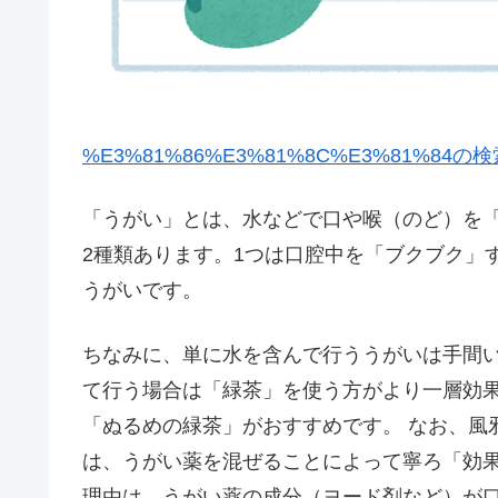
%E3%81%86%E3%81%8C%E3%81%8
「うがい」とは、水などで口や喉（のど）を
2種類あります。1つは口腔中を「ブクブク」
うがいです。
ちなみに、単に水を含んで行ううがいは手間
て行う場合は「緑茶」を使う方がより一層効
「ぬるめの緑茶」がおすすめです。 なお、風
は、うがい薬を混ぜることによって寧ろ「効
理由は、うがい薬の成分（ヨード剤など）が