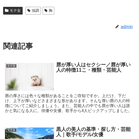
モテ女
強調
胸
admin
関連記事
唇が厚い人はセクシー／唇が厚い
モテ女
人の特徴11こ・種類・芸能人
唇の厚さには色々な種類があることをご存知ですか。上だけ、下だ
け、上下が厚いなどさまざまな形があります。そんな厚い唇の人の特
徴についてご紹介しましょう。また、芸能人の中でも唇が厚い人は誰
かと気になる人に、俳優や女優、歌手から4人ピックアップしました。
黒人の美人の基準・探し方・芸能
モテ女
人｜歌手/モデル/女優