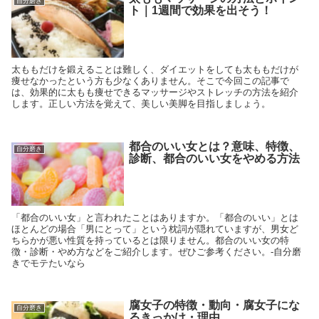
自分磨き
ト｜1週間で効果を出そう！
太ももだけを鍛えることは難しく、ダイエットをしても太ももだけが
痩せなかったという方も少なくありません。そこで今回この記事で
は、効果的に太もも痩せできるマッサージやストレッチの方法を紹介
します。正しい方法を覚えて、美しい美脚を目指しましょう。
都合のいい女とは？意味、特徴、
自分磨き
診断、都合のいい女をやめる方法
「都合のいい女」と言われたことはありますか。「都合のいい」とは
ほとんどの場合「男にとって」という枕詞が隠れていますが、男女ど
ちらかが悪い性質を持っているとは限りません。都合のいい女の特
徴・診断・やめ方などをご紹介します。ぜひご参考ください。-自分磨
きでモテたいなら
腐女子の特徴・動向・腐女子にな
自分磨き
るきっかけ・理由