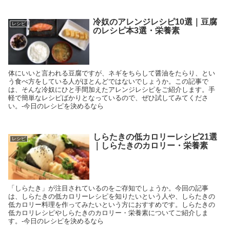
冷奴のアレンジレシピ10選｜豆腐
レシピ
のレシピ本3選・栄養素
体にいいと言われる豆腐ですが、ネギをちらして醤油をたらり、とい
う食べ方をしている人がほとんどではないでしょうか。この記事で
は、そんな冷奴にひと手間加えたアレンジレシピをご紹介します。手
軽で簡単なレシピばかりとなっているので、ぜひ試してみてくださ
い。-今日のレシピを決めるなら
しらたきの低カロリーレシピ21選
レシピ
｜しらたきのカロリー・栄養素
「しらたき」が注目されているのをご存知でしょうか。今回の記事
は、しらたきの低カロリーレシピを知りたいという人や、しらたきの
低カロリー料理を作ってみたいという方におすすめです。しらたきの
低カロリレシピやしらたきのカロリー・栄養素についてご紹介しま
す。-今日のレシピを決めるなら