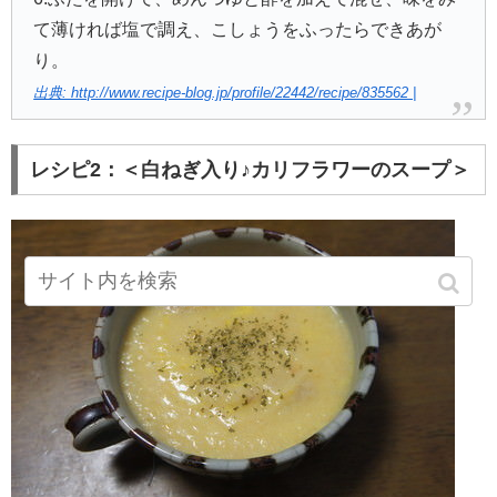
て薄ければ塩で調え、こしょうをふったらできあが
り。
出典: http://www.recipe-blog.jp/profile/22442/recipe/835562 |
レシピ2：＜白ねぎ入り♪カリフラワーのスープ＞