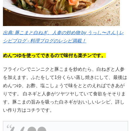
出典: 豚こまと白ねぎ、人参の炒め物 by うっし〜さん | レ
シピブログ - 料理ブログのレシピ満載！
めんつゆを使ってできるので味付も楽チンです。
フライパンでニンニクと豚こまを炒めたら、白ねぎと人参
を加えます。ふたをして1分くらい蒸し焼きにして、最後は
めんつゆ、お酢、塩こしょうで味をととのえればできあが
りです。 白ネギと人参がツヤツヤしていて食欲をそそりま
す。豚こまの旨みを吸った白ネギがおいしいレシピ、詳し
い作り方はコチラです。