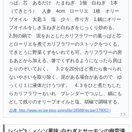
っぱ、芯 あるだけ たまねぎ 1個 白ねぎ 1本
（てきとう） 人参 4cm ローリエ 1枚 オリー
ブオイル 大匙３ 塩 少々 作り方 1.鍋にオリー
ブオイルをしき玉ねぎと白ねぎをじっくり炒める。
2.別の鍋で 泥をおとしたカリフラワーの葉っぱと芯
とローリエを煮てカリフラワーのストックをつくる。
てきとうに野菜くずをいれても可。カリフラワーの房
もあとから加える。箸でくずれるようになったら房は
とりのぞいておく。 3.２を20分ほど煮たら食べられ
ないやさいを取り除く。泥がある場合があるので ゆ
っくり１に液体だけうつす。 4.３をひと煮たちした
らカリフラワーもいれ ブレンダーでつぶし、鍋にも
どして残りのオリーブオイルと塩、胡椒で調味する。
出典: http://www.recipe-blog.jp/profile/18588/recipe/179053 |
レシピ3：＜シソ風味♪白ねぎとサーモンの南蛮漬