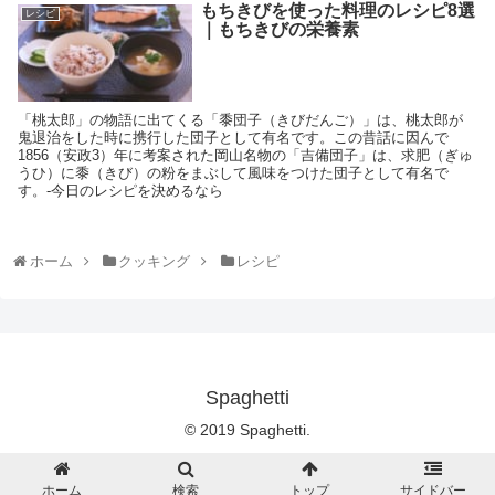
もちきびを使った料理のレシピ8選
レシピ
｜もちきびの栄養素
「桃太郎」の物語に出てくる「黍団子（きびだんご）」は、桃太郎が
鬼退治をした時に携行した団子として有名です。この昔話に因んで
1856（安政3）年に考案された岡山名物の「吉備団子」は、求肥（ぎゅ
うひ）に黍（きび）の粉をまぶして風味をつけた団子として有名で
す。-今日のレシピを決めるなら
ホーム
クッキング
レシピ
Spaghetti
© 2019 Spaghetti.
ホーム
検索
トップ
サイドバー