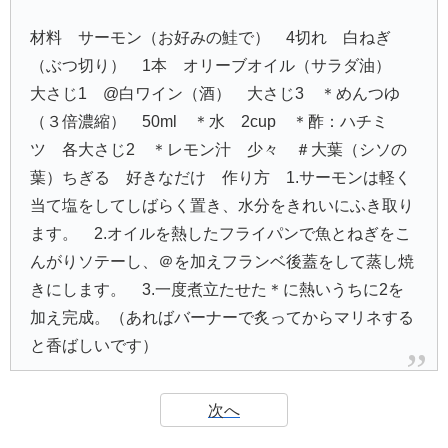
材料 サーモン（お好みの鮭で） 4切れ 白ねぎ
（ぶつ切り） 1本 オリーブオイル（サラダ油）
大さじ1 @白ワイン（酒） 大さじ3 ＊めんつゆ
（３倍濃縮） 50ml ＊水 2cup ＊酢：ハチミ
ツ 各大さじ2 ＊レモン汁 少々 ＃大葉（シソの
葉）ちぎる 好きなだけ 作り方 1.サーモンは軽く
当て塩をしてしばらく置き、水分をきれいにふき取り
ます。 2.オイルを熱したフライパンで魚とねぎをこ
んがりソテーし、＠を加えフランベ後蓋をして蒸し焼
きにします。 3.一度煮立たせた＊に熱いうちに2を
加え完成。（あればバーナーで炙ってからマリネする
と香ばしいです）
次へ