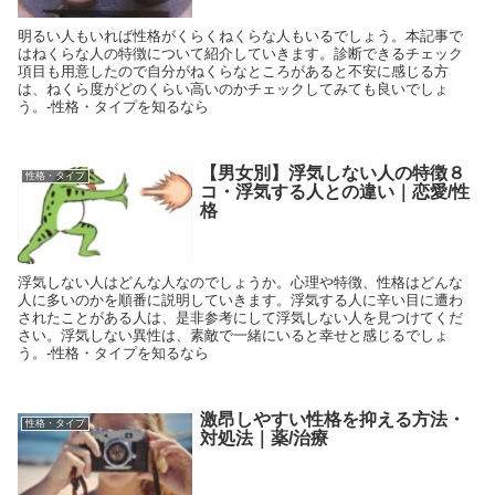
明るい人もいれば性格がくらくねくらな人もいるでしょう。本記事で
はねくらな人の特徴について紹介していきます。診断できるチェック
項目も用意したので自分がねくらなところがあると不安に感じる方
は、ねくら度がどのくらい高いのかチェックしてみても良いでしょ
う。-性格・タイプを知るなら
【男女別】浮気しない人の特徴８
性格・タイプ
コ・浮気する人との違い｜恋愛/性
格
浮気しない人はどんな人なのでしょうか。心理や特徴、性格はどんな
人に多いのかを順番に説明していきます。浮気する人に辛い目に遭わ
されたことがある人は、是非参考にして浮気しない人を見つけてくだ
さい。浮気しない異性は、素敵で一緒にいると幸せと感じるでしょ
う。-性格・タイプを知るなら
激昂しやすい性格を抑える方法・
性格・タイプ
対処法｜薬/治療