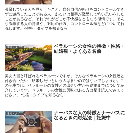
激昂している人を見かけたこと、自分自信が怒りをコントロールでき
ずに激昂したことがある人、あるいは相手が激昂して怖い思いをした
ことがあるなど、それぞれがどこか不快感をともなう感情です。そん
な激昂する人の特徴や、対応の仕方、コントロール法などについて解
説します。-性格・タイプを知るなら
ベラルーシの女性の特徴・性格・
性格・タイプ
結婚観・よくある名前
美女大国と呼ばれるベラルーシですが、そんなベラルーシの女性達と
付き合いたい、結婚したいという人は多いのではないでしょうか。こ
の記事では、ベラルーシの女性との出会い方から結婚までについて紹
介しています。ベラルーシの女性に興味のある方は是非読んでみてく
ださい。-性格・タイプを知るなら
ナーバスな人の特徴とナーバスに
性格・タイプ
なるときの対処法｜妊娠中