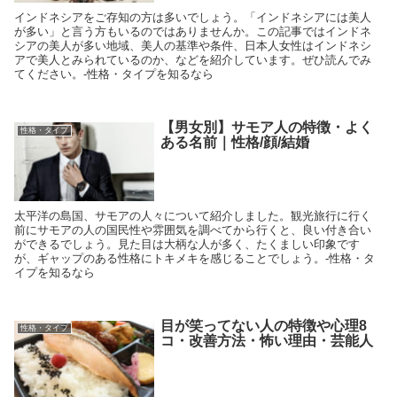
インドネシアをご存知の方は多いでしょう。「インドネシアには美人
が多い」と言う方もいるのではありませんか。この記事ではインドネ
シアの美人が多い地域、美人の基準や条件、日本人女性はインドネシ
アで美人とみられているのか、などを紹介しています。ぜひ読んでみ
てください。-性格・タイプを知るなら
【男女別】サモア人の特徴・よく
性格・タイプ
ある名前｜性格/顔/結婚
太平洋の島国、サモアの人々について紹介しました。観光旅行に行く
前にサモアの人の国民性や雰囲気を調べてから行くと、良い付き合い
ができるでしょう。見た目は大柄な人が多く、たくましい印象です
が、ギャップのある性格にトキメキを感じることでしょう。-性格・タ
イプを知るなら
目が笑ってない人の特徴や心理8
性格・タイプ
コ・改善方法・怖い理由・芸能人