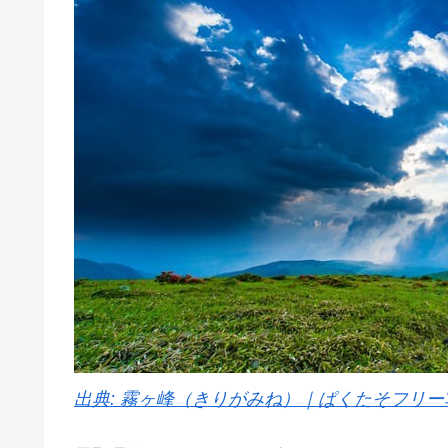
出典: 霧ヶ峰（きりがみね）｜ぱくたそフリー