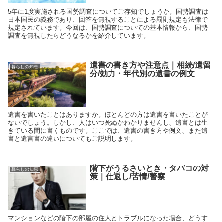
5年に1度実施される国勢調査についてご存知でしょうか。国勢調査は
日本国民の義務であり、回答を無視することによる罰則規定も法律で
規定されています。今回は、国勢調査についての基本情報から、国勢
調査を無視したらどうなるかを紹介しています。
遺書の書き方や注意点｜相続/遺留
暮らしの知恵
分/効力・年代別の遺書の例文
遺書を書いたことはありますか。ほとんどの方は遺書を書いたことが
ないでしょう。しかし、人はいつ死ぬかわかりませんし、遺書とは生
きている間に書くものです。ここでは、遺書の書き方や例文、また遺
書と遺言書の違いについてもご説明します。
階下がうるさいとき・タバコの対
暮らしの知恵
策｜仕返し/苦情/警察
マンションなどの階下の部屋の住人とトラブルになった場合、どうす