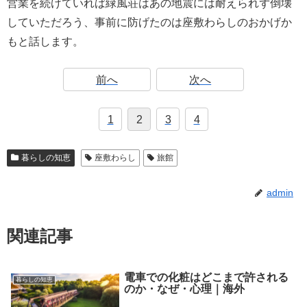
営業を続けていれば緑風荘はあの地震には耐えられず倒壊
していただろう、事前に防げたのは座敷わらしのおかげか
もと話します。
前へ
次へ
1
2
3
4
暮らしの知恵
座敷わらし
旅館
admin
関連記事
電車での化粧はどこまで許される
暮らしの知恵
のか・なぜ・心理｜海外