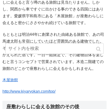
しに会えると言う噂のある旅館は見当たりません。しか
し、関西から車ですぐに出かける事のできる四国にはあり
ます。愛媛県宇和島市にある「木屋旅館」が座敷わらしに
会えると密かにささやかれ続けている旅館です。
もともとは明治44年に創業された由緒ある旅館で、あの司
馬遼太郎も常宿にしていたほど雰囲気のある建物でした。
その外観を残したまま中をリノベーションし今の形に作り
かえられた宿です。一日一組限定で、その建物自体を楽し
むと言うコンセプトで営業されています。木造二階建ての
旅館のどこかで座敷わらしに会えるかもしれません。
木屋旅館
http://www.kiyaryokan.com/top/
座敷わらしに会える旅館のその後