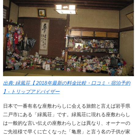
出典: 緑風荘【 2018年最新の料金比較・口コミ・宿泊予約
】- トリップアドバイザー
日本で一番有名な座敷わらしに会える旅館と言えば岩手県
二戸市にある「緑風荘」です。緑風荘に現れる座敷わらし
は一般的な言い伝えの座敷わらしとは異なり、オーナーの
ご先祖様で早くに亡くなった「亀麿」と言う名の子供が家