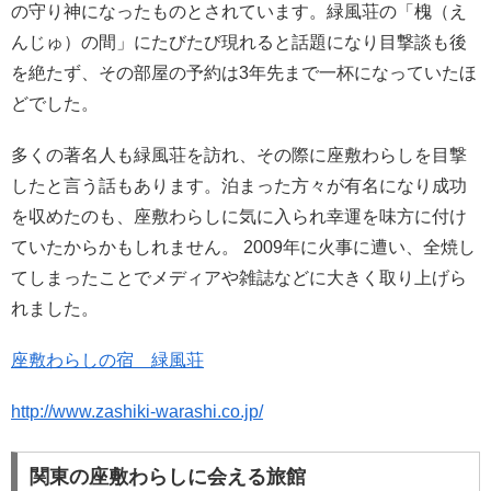
の守り神になったものとされています。緑風荘の「槐（え
んじゅ）の間」にたびたび現れると話題になり目撃談も後
を絶たず、その部屋の予約は3年先まで一杯になっていたほ
どでした。
多くの著名人も緑風荘を訪れ、その際に座敷わらしを目撃
したと言う話もあります。泊まった方々が有名になり成功
を収めたのも、座敷わらしに気に入られ幸運を味方に付け
ていたからかもしれません。 2009年に火事に遭い、全焼し
てしまったことでメディアや雑誌などに大きく取り上げら
れました。
座敷わらしの宿 緑風荘
http://www.zashiki-warashi.co.jp/
関東の座敷わらしに会える旅館