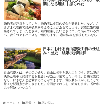
恋の悩み
棄になる理由｜振られた
婚約者が浮気をしていた、婚約者に多額の借金が発覚した、など、さ
まざまな理由で婚約破棄を考えることがあるでしょう。実際に婚約破
棄されてしまったときや、婚約破棄したいときについて悩んでいる方
へ、役立つアドバイスをご紹介します。-恋の悩みを解決したいなら
日本における自由恋愛主義の仕組
恋の悩み
み・歴史｜結婚/夫婦/法律
自由恋愛とは、その名の通り、自由に相手を選ぶことです。昔は親が
決めた相手と結婚するお見合いが当たり前でした。今は、自由恋愛に
なり、好きな人と恋愛することができます。選択肢が広がったことで
様々な問題点が出てきました。今回はそれらをご紹介します。-恋の悩
みを解決したいなら
ホーム
恋愛
恋の悩み