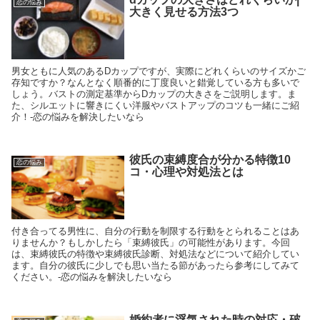
恋の悩み
大きく見せる方法3つ
男女ともに人気のあるDカップですが、実際にどれくらいのサイズかご
存知ですか？なんとなく順番的に丁度良いと錯覚している方も多いで
しょう。バストの測定基準からDカップの大きさをご説明します。ま
た、シルエットに響きにくい洋服やバストアップのコツも一緒にご紹
介！-恋の悩みを解決したいなら
彼氏の束縛度合が分かる特徴10
恋の悩み
コ・心理や対処法とは
付き合ってる男性に、自分の行動を制限する行動をとられることはあ
りませんか？もしかしたら「束縛彼氏」の可能性があります。今回
は、束縛彼氏の特徴や束縛彼氏診断、対処法などについて紹介してい
ます。自分の彼氏に少しでも思い当たる節があったら参考にしてみて
ください。-恋の悩みを解決したいなら
婚約者に浮気された時の対応・破