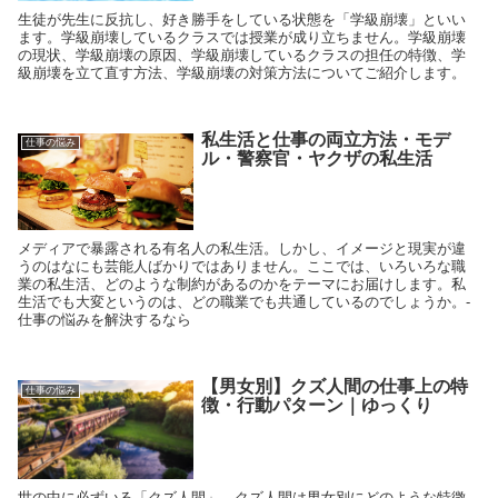
生徒が先生に反抗し、好き勝手をしている状態を「学級崩壊」といい
ます。学級崩壊しているクラスでは授業が成り立ちません。学級崩壊
の現状、学級崩壊の原因、学級崩壊しているクラスの担任の特徴、学
級崩壊を立て直す方法、学級崩壊の対策方法についてご紹介します。
私生活と仕事の両立方法・モデ
仕事の悩み
ル・警察官・ヤクザの私生活
メディアで暴露される有名人の私生活。しかし、イメージと現実が違
うのはなにも芸能人ばかりではありません。ここでは、いろいろな職
業の私生活、どのような制約があるのかをテーマにお届けします。私
生活でも大変というのは、どの職業でも共通しているのでしょうか。-
仕事の悩みを解決するなら
【男女別】クズ人間の仕事上の特
仕事の悩み
徴・行動パターン｜ゆっくり
世の中に必ずいる「クズ人間」。クズ人間は男女別にどのような特徴