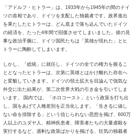
「アドルフ・ヒトラー」は、1933年から1945年の間のドイ
ツの首相であり、ドイツを支配した独裁者です。政界進出
を果たしたヒトラーは、どん底まで落ち込んでいたドイツ
の経済を、たった4年間で回復させてしまいました。彼の見
事な政治手腕に、ドイツ国民たちは「英雄が現れた」とヒ
トラーに陶酔してしまいます。
しかし、「総統」に就任し、ドイツの全ての権力を握るこ
ととなったヒトラーは、次第に英雄とはかけ離れた存在へ
と変貌していきます。ドイツの領土拡大を目論んで強気な
外交に出た結果が、第二次世界大戦の引き金を引いてしま
います。 国内では、「ホロコースト」という政策を打ち出
し、国をあげて人種差別を正当化します。「生きるに値し
ない命を排除する」という信じられない思想を掲げ、600万
人以上のユダヤ人、精神疾患者、障害者たちの大量虐殺を
実行するなど、過剰な政策ばかりを掲げる、狂気の独裁者