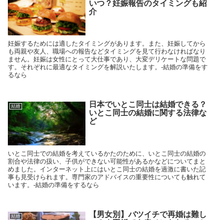
いつ？妊娠報告のタイミングも紹
介
妊娠するためには適したタイミングがあります。また、妊娠してから
も両親や友人、職場への報告などタイミングを見て行わなければなり
ません。妊娠は女性にとって大仕事であり、大変デリケートな問題で
す。それぞれに最適なタイミングを解説いたします。-結婚の準備をす
るなら
日本でいとこ同士は結婚できる？
結婚
いとこ同士の結婚に関する法律な
ど
いとこ同士での結婚を考えているかたのために、いとこ同士の結婚の
割合や法律の扱い、子供ができない可能性があるかなどについてまと
めました。インターネット上にはいとこ同士の結婚を過激に書いた記
事も見受けられます。専門家のアドバイスの重要性についても触れて
います。-結婚の準備をするなら
【男女別】バツイチで再婚は難し
結婚