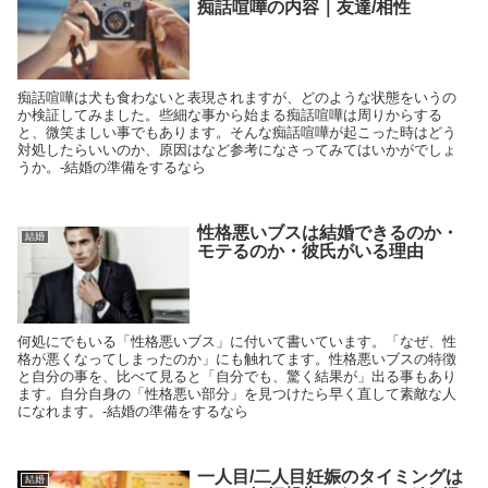
痴話喧嘩の内容｜友達/相性
痴話喧嘩は犬も食わないと表現されますが、どのような状態をいうの
か検証してみました。些細な事から始まる痴話喧嘩は周りからする
と、微笑ましい事でもあります。そんな痴話喧嘩が起こった時はどう
対処したらいいのか、原因はなど参考になさってみてはいかがでしょ
うか。-結婚の準備をするなら
性格悪いブスは結婚できるのか・
結婚
モテるのか・彼氏がいる理由
何処にでもいる「性格悪いブス」に付いて書いています。「なぜ、性
格が悪くなってしまったのか」にも触れてます。性格悪いブスの特徴
と自分の事を、比べて見ると「自分でも、驚く結果が」出る事もあり
ます。自分自身の「性格悪い部分」を見つけたら早く直して素敵な人
になれます。-結婚の準備をするなら
一人目/二人目妊娠のタイミングは
結婚