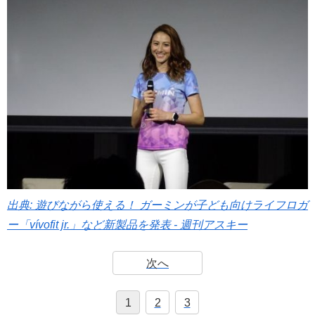
出典: 遊びながら使える！ ガーミンが子ども向けライフロガ
ー「vívofit jr.」など新製品を発表 - 週刊アスキー
次へ
1
2
3