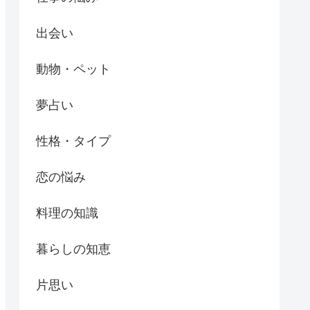
出会い
動物・ペット
夢占い
性格・タイプ
恋の悩み
料理の知識
暮らしの知恵
片思い