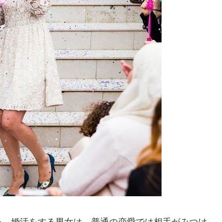
た。婚活をする男女は、普通の恋愛では相手がみつけ