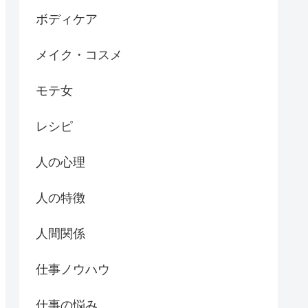
ボディケア
メイク・コスメ
モテ女
レシピ
人の心理
人の特徴
人間関係
仕事ノウハウ
仕事の悩み