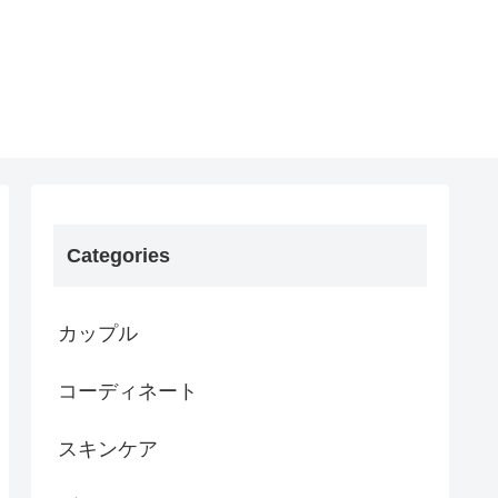
Categories
カップル
コーディネート
スキンケア