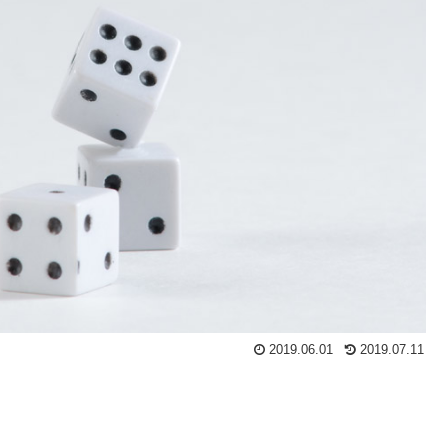
2019.06.01
2019.07.11