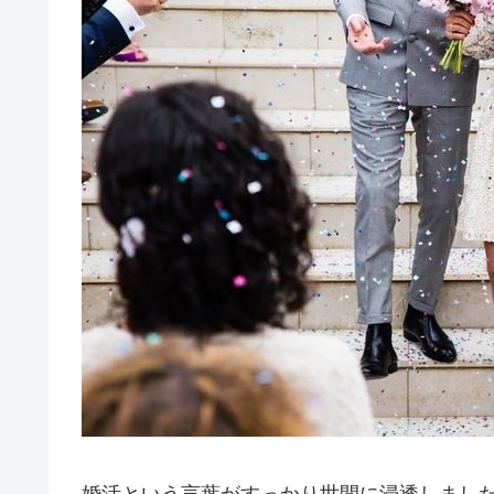
婚活という言葉がすっかり世間に浸透しまし