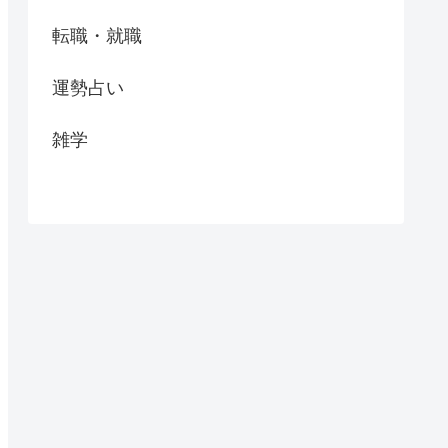
転職・就職
運勢占い
雑学