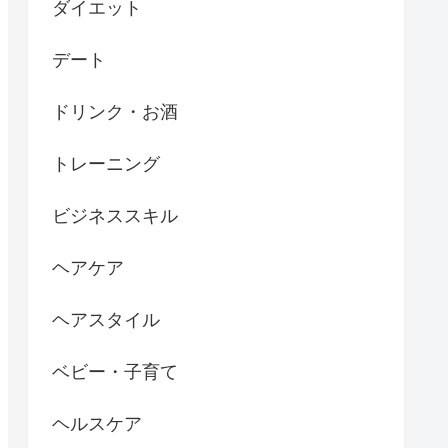
ダイエット
デート
ドリンク・お酒
トレーニング
ビジネススキル
ヘアケア
ヘアスタイル
ベビー・子育て
ヘルスケア