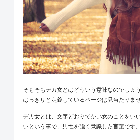
そもそもデカ女とはどういう意味なのでしょう？
はっきりと定義しているページは見当たりま
デカ女とは、文字どおりでかい女のことをい
いという事で、男性を強く意識した言葉です