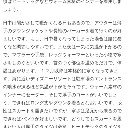
頃はヒートテックなどウォーム素材のインナーを着用しま
しょう。
日中は陽がさして暖かくなる日もあるので、アウターは薄
手のダウンジャケットや長袖のパーカーを着て行くのが好
ましいです。もし、日中暑くなってしまった場合は腰に巻
くなど調節しやすいです。また夜は一気に気温が下がるの
で、マフラーや手袋、レッグウォーマーといった小物で寒
さをしのぐといいです。首のつく部位を温めるだけで、体
温はあがります。 １２月以降は本格的に寒くなってきま
す。海に近いディズニーリゾートは駐車場のエントランス
の噴水が凍るほど気温が下がるそうです。ウォーム素材の
インナーにセーター、そして厚手のコートがいいでしょ
う。できればロング丈やダウンを着るとなおいいです。 女
性はスカートを履きたいですが、寒さは足元から来るので
できればパンツが好ましいです。どうしてもスカートを履
きたい人は厚手のタイツは必須。ヒートテックのタイツを