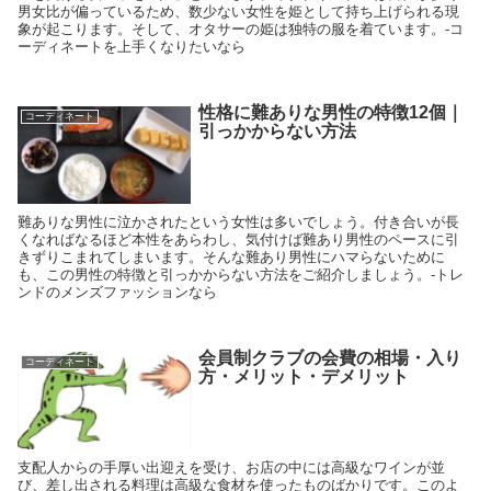
男女比が偏っているため、数少ない女性を姫として持ち上げられる現
象が起こります。そして、オタサーの姫は独特の服を着ています。-コ
ーディネートを上手くなりたいなら
性格に難ありな男性の特徴12個｜
コーディネート
引っかからない方法
難ありな男性に泣かされたという女性は多いでしょう。付き合いが長
くなればなるほど本性をあらわし、気付けば難あり男性のペースに引
きずりこまれてしまいます。そんな難あり男性にハマらないために
も、この男性の特徴と引っかからない方法をご紹介しましょう。-トレ
ンドのメンズファッションなら
会員制クラブの会費の相場・入り
コーディネート
方・メリット・デメリット
支配人からの手厚い出迎えを受け、お店の中には高級なワインが並
び、差し出される料理は高級な食材を使ったものばかりです。このよ