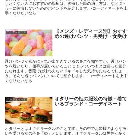
したくない人におすすめの場所は、後悔した時の消し方は、などタト
ゥーに後悔しないためのポイントを紹介します。-コーディネートを上
手くなりたいなら
【メンズ・レディース別】おすす
コーディネート
めの透けパンツ・男受け・女受け
透けパンツが密かに人気が出てきているのをご存知ですか。透けパン
ツを履いたり、相手が履いていることによっていつもとは違った気分
になれます。普段では味わえないドキドキした気持ちになるでしょ
う。そんな透けパンツについてご紹介します。-コーディネートを上手
くなりたいなら
オタサーの姫の服装の特徴・着て
コーディネート
いるブランド・コーデイネート
オタサーとはオタクサークルのことです。その中でお姫様のような扱
いを受ける女の子を「姫」といいます。オタクサークルは男性が多く