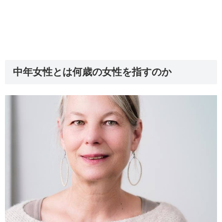
中年女性とは何歳の女性を指すのか