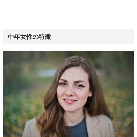
中年女性の特徴