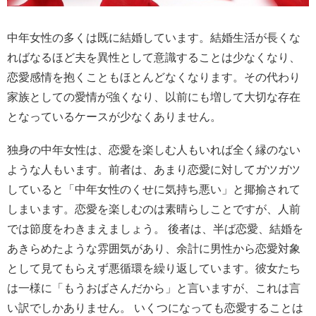
中年女性の多くは既に結婚しています。結婚生活が長くな
ればなるほど夫を異性として意識することは少なくなり、
恋愛感情を抱くこともほとんどなくなります。その代わり
家族としての愛情が強くなり、以前にも増して大切な存在
となっているケースが少なくありません。
独身の中年女性は、恋愛を楽しむ人もいれば全く縁のない
ような人もいます。前者は、あまり恋愛に対してガツガツ
していると「中年女性のくせに気持ち悪い」と揶揄されて
しまいます。恋愛を楽しむのは素晴らしことですが、人前
では節度をわきまえましょう。 後者は、半ば恋愛、結婚を
あきらめたような雰囲気があり、余計に男性から恋愛対象
として見てもらえず悪循環を繰り返しています。彼女たち
は一様に「もうおばさんだから」と言いますが、これは言
い訳でしかありません。 いくつになっても恋愛することは