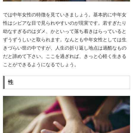
では中年女性の特徴を見ていきましょう。基本的に中年女
性はシビアな目で見られやすいのが現実です。若すぎたり
幼なすぎるのはダメ、かといって落ち着きはらっていると
ずうずうしいと取られます。なんとも中年女性としては生
きづらい世の中ですが、人生の折り返し地点は過酷なもの
だと諦めて下さい。ここを過ぎれば、きっと心軽く生きる
ことができるようになるでしょう。
性