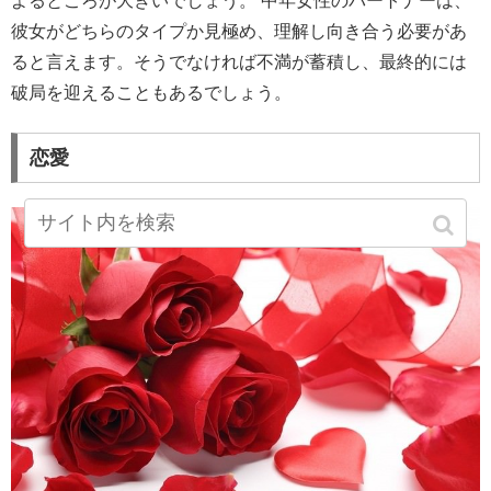
よるところが大きいでしょう。 中年女性のパートナーは、
彼女がどちらのタイプか見極め、理解し向き合う必要があ
ると言えます。そうでなければ不満が蓄積し、最終的には
破局を迎えることもあるでしょう。
恋愛