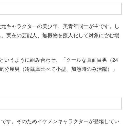
次元キャラクターの美少年、美青年同士が主です。し
ん。実在の芸能人、無機物を擬人化して対象に含む場
というように組み合わせ、「クールな真面目男（24
で気分屋男（冷蔵庫比べて小型、加熱時のみ活躍）」
きです。そのためイケメンキャラクターが登場してい