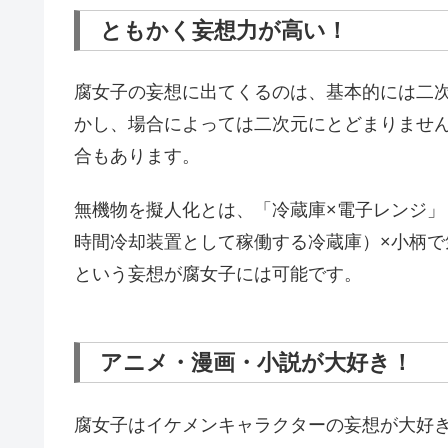
ともかく妄想力が高い！
腐女子の妄想に出てくるのは、基本的には二
かし、場合によっては二次元にとどまりませ
合もあります。
無機物を擬人化とは、「冷蔵庫×電子レンジ」
時間冷却装置として稼働する冷蔵庫）×小柄
という妄想が腐女子には可能です。
アニメ・漫画・小説が大好き！
腐女子はイケメンキャラクターの妄想が大好