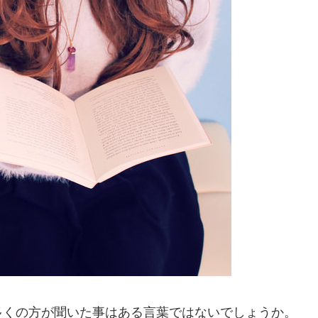
多くの方が聞いた事はある言葉ではないでしょうか。