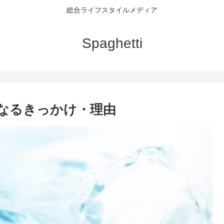
総合ライフスタイルメディア
Spaghetti
なるきっかけ・理由