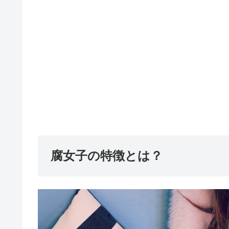
腐女子の特徴とは？