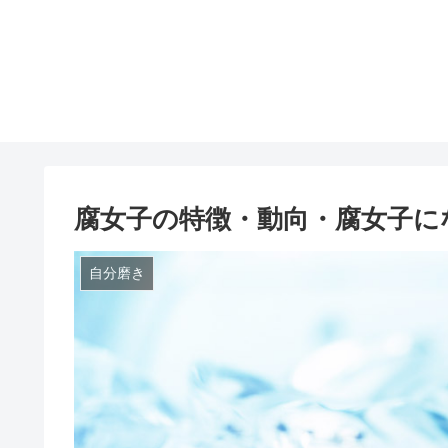
腐女子の特徴・動向・腐女子に
自分磨き