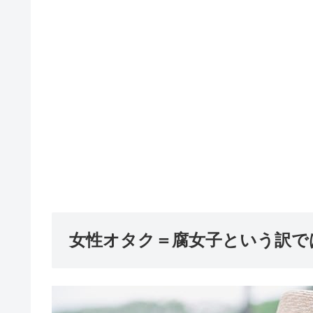
女性オタク＝腐女子という訳で