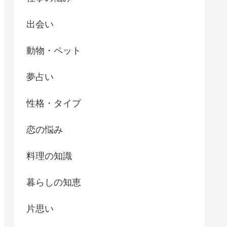
出会い
動物・ペット
夢占い
性格・タイプ
恋の悩み
料理の知識
暮らしの知恵
片思い