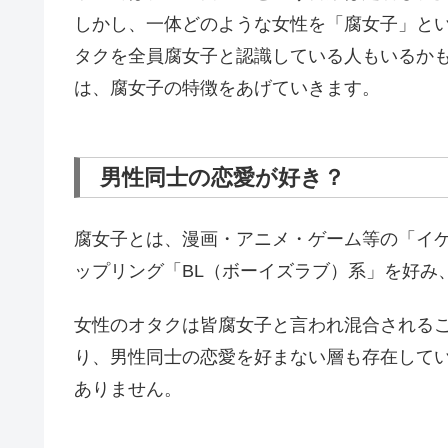
しかし、一体どのような女性を「腐女子」と
タクを全員腐女子と認識している人もいるか
は、腐女子の特徴をあげていきます。
男性同士の恋愛が好き？
腐女子とは、漫画・アニメ・ゲーム等の「イ
ップリング「BL（ボーイズラブ）系」を好み
女性のオタクは皆腐女子と言われ混合される
り、男性同士の恋愛を好まない層も存在して
ありません。