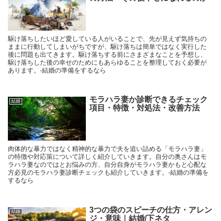
駆け落ちしたいほど愛している人がいることで、先が見えず気持ちの
ままに行動してしまいがちですが、駆け落ちは簡単ではなく実行した
後に問題も出てきます。駆け落ちする前にさまざまなことを予想し、
駆け落ちした後の幸せのためにもあらゆることを整理しておく必要が
あります。-結婚の準備をするなら
モラハラ妻か診断できるチェック
結婚
項目・特徴・対処法・改善方法
肉体的な暴力ではなく精神的な暴力で夫を追い詰める「モラハラ妻」
の特徴や対応策について詳しく紹介していきます。自分の奥さんはモ
ラハラ妻なのではとお悩みの方、自分自身がモラハラ妻かもと心配な
方必見のモラハラ妻診断チェックも紹介していきます。-結婚の準備を
するなら
3つの袋のスピーチの仕方・アレン
結婚
ジ・意味｜結婚/下ネタ