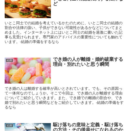
ど
いとこ同士での結婚を考えているかたのために、いとこ同士の結婚の
割合や法律の扱い、子供ができない可能性があるかなどについてまと
めました。インターネット上にはいとこ同士の結婚を過激に書いた記
事も見受けられます。専門家のアドバイスの重要性についても触れて
います。-結婚の準備をするなら
でき婚の人が離婚・婚約破棄する
結婚
理由・別れたいと思う瞬間
でき婚の人は離婚する確率が高いとされています。でも、その原因っ
て一体何なのでしょうか。そこで今回は、でき婚の人が離婚する理由
についてご紹介していきます。また、でき婚での離婚の割合や、でき
婚で別れたいと思う瞬間などをご紹介していきます。-結婚の準備をす
るなら
駆け落ちの意味と定義・駆け落ち
結婚
の方法・その後幸せになれるのか