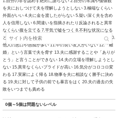
1.自分の非を認めず絶対に謝らない 2.自分の常識や価値観
を夫におしつけて夫を理解しようとしない 3.極端なくらい
外面がいい 4.夫に金を渡したがらない 5.疑い深く夫を含め
人を信用しない 6.間違いを指摘されたり反論されると異常
なくらい腹を立てる 7.平気で嘘をつく 8.不利な状況になる
と他人のせいにして逃げる 9.他人の幸せを異常に嫌がる 10.
他人の悪口や愚痴が多い 11.中の良い友人がいない 12.「離
婚」という言葉で夫を脅す 13.夫に感謝することや「ありが
とう」と言うことができない 14.夫の立場を理解しようとし
ない 15.異常なくらいプライドが高い 16.気分がコロコロ変
わる 17.実家によく帰る 18.物事を夫に相談なく勝手に決め
る 19.夫に対して子供の前でも暴言をはく 20.夫の過去の失
敗をいつまでも責める
0個～5個は問題ないレベル