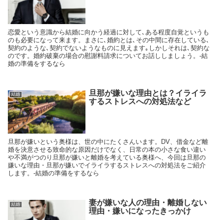
恋愛という意識から結婚に向かう経過に対して､ある程度自覚というも
のも必要になって来ます。まさに､婚約とは､その中間に存在している､
契約のような､契約でないようなものに見えます｡しかしそれは､契約な
のです。婚約破棄の場合の慰謝料請求についてお話ししましょう。-結
婚の準備をするなら
旦那が嫌いな理由とは？イライラ
結婚
するストレスへの対処法など
旦那が嫌いという奥様は、世の中にたくさんいます。DV、借金など離
婚を決意させる致命的な原因だけでなく、日常の本の小さな食い違い
や不満がつのり旦那が嫌いと離婚を考えている奥様へ、今回は旦那の
嫌いな理由・旦那が嫌いでイライラするストレスへの対処法をご紹介
します。-結婚の準備をするなら
妻が嫌いな人の理由・離婚しない
結婚
理由・嫌いになったきっかけ