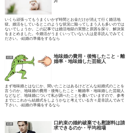
介
いくら頑張ってもうまくいかず時間とお金だけが消えて行く婚活地
獄。婚活をしているとこのような状況に陥ってしまう人も多いのでは
ないでしょうか。この記事では婚活地獄の実態と原因を探り、解決策
をまとめました。今婚活がうまくいっていない人は是非読んでみてく
ださい。-結婚の準備をするなら
地味婚の費用・後悔したこと・離
結婚
婚率・地味婚した芸能人
まず地味婚とはなにか、聞いたことはあるけどどんな結婚式のことを
言うのか、地味婚の費用・後悔したこと・離婚率・地味婚した芸能人
などなど、地味婚について私が調べたことを書いていますので、参考
までにこれから結婚式をしようかなと考えている方々是非読んでみて
下さい。-結婚の準備をするなら
口約束の婚約破棄でも慰謝料は請
結婚
求できるのか・平均相場