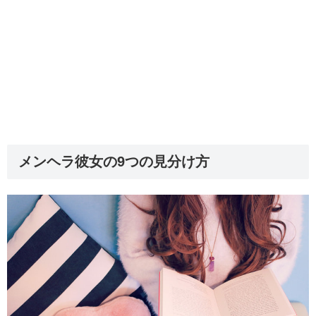
メンヘラ彼女の9つの見分け方