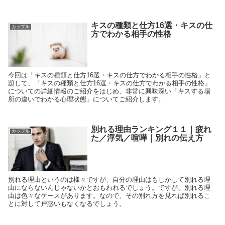
キスの種類と仕方16選・キスの仕
カップル
方でわかる相手の性格
今回は「キスの種類と仕方16選・キスの仕方でわかる相手の性格」と
題して、「キスの種類と仕方16選・キスの仕方でわかる相手の性格」
についての詳細情報のご紹介をはじめ、非常に興味深い「キスする場
所の違いでわかる心理状態」についてご紹介します。
別れる理由ランキング１１｜疲れ
カップル
た／浮気／喧嘩｜別れの伝え方
別れる理由というのは様々ですが、自分の理由はもしかして別れる理
由にならないんじゃないかとおもわれるでしょう。ですが、別れる理
由は色々なケースがあります。なので、その別れ方を見れば別れるこ
とに対して戸惑いもなくなるでしょう。