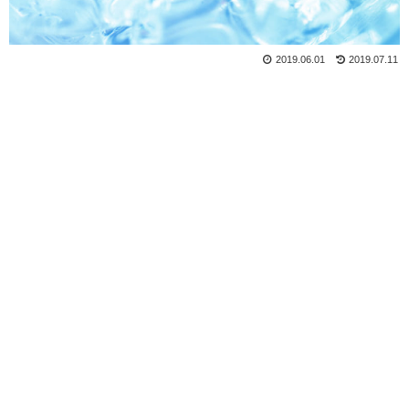
2019.06.01
2019.07.11