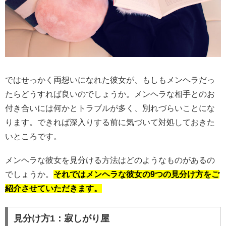
ではせっかく両想いになれた彼女が、もしもメンヘラだっ
たらどうすれば良いのでしょうか。メンヘラな相手とのお
付き合いには何かとトラブルが多く、別れづらいことにな
ります。できれば深入りする前に気づいて対処しておきた
いところです。
メンヘラな彼女を見分ける方法はどのようなものがあるの
でしょうか。
それではメンヘラな彼女の9つの見分け方をご
紹介させていただきます。
見分け方1：寂しがり屋