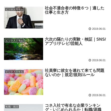
社会不適合者の特徴６つ｜適した
ビジネススキル
仕事と生き方
2019.06.01
六次の隔たりの実験・検証｜SNS/
ビジネススキル
アプリ/テレビ/芸能人
2019.06.01
社員寮に彼女を連れて来ても問題
ビジネススキル
ないのか｜規定/規則/ルール
2019.06.01
コネ入社で有名な企業ランキン
転職・就活
グ・いじめられるか｜転職/退職