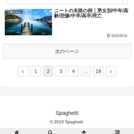
ニートの末路の例｜男女別/中年/高
仕事の悩み
齢/悲惨/中卒/高卒/死亡
2019.06.01
次のページ
1
2
3
4
…
19
Spaghetti
© 2019 Spaghetti.