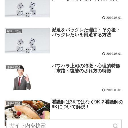
2019.06.01
派遣をバックレた理由・その後・
転職・就活
バックレたいを回避する方法
2019.06.01
パワハラ上司の特徴・心理的特徴
仕事の悩み
｜末路・復讐のされ方の特徴
2019.06.01
看護師は3Kではなく9K？看護師の
仕事の悩み
9Kについて解説！
2019.06.01