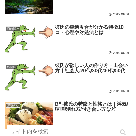
2019.06.01
彼氏の束縛度合が分かる特徴10
恋の悩み
コ・心理や対処法とは
2019.06.01
彼氏が欲しい人の作り方・出会い
出会い
方｜社会人/20代/30代/40代/50代
2019.06.01
B型彼氏の特徴と性格とは｜浮気/
運勢占い
喧嘩/別れ方/付き合い方など
2019.06.01