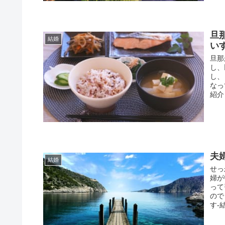
旦
結婚
い
旦那
し、
し、
なっ
紹介
夫
結婚
せっ
婦が
って
ので
す-