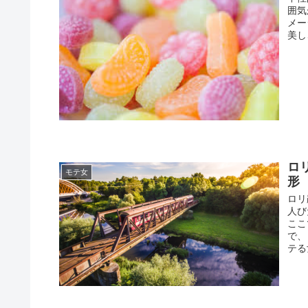
囲気
メー
美し
ロ
モテ女
形
ロリ
人び
ここ
で、
テる