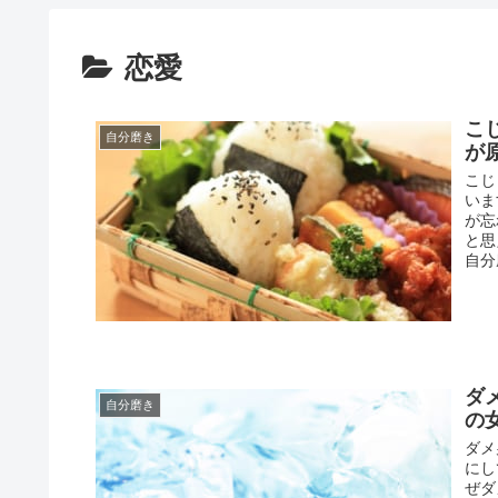
恋愛
こ
自分磨き
が
こじ
いま
が忘
と思
自分
ダ
自分磨き
の
ダメ
にし
ぜダ