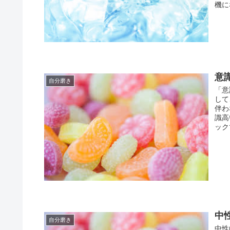
機に
意
自分磨き
「意
して
伴わ
識高
ック
中
自分磨き
中性