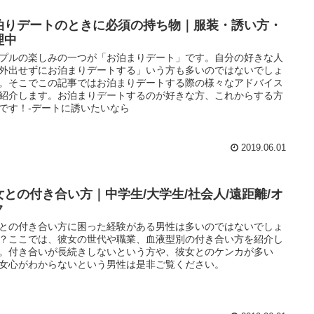
泊りデートのときに必須の持ち物｜服装・誘い方・
理中
プルの楽しみの一つが「お泊まりデート」です。自分の好きな人
外出せずにお泊まりデートする」いう方も多いのではないでしょ
。そこでこの記事ではお泊まりデートする際の様々なアドバイス
紹介します。お泊まりデートするのが好きな方、これからする方
です！-デートに誘いたいなら
2019.06.01
女との付き合い方｜中学生/大学生/社会人/遠距離/オ
ク
との付き合い方に困った経験がある男性は多いのではないでしょ
？ここでは、彼女の世代や職業、血液型別の付き合い方を紹介し
。付き合いが長続きしないという方や、彼女とのケンカが多い
女心がわからないという男性は是非ご覧ください。