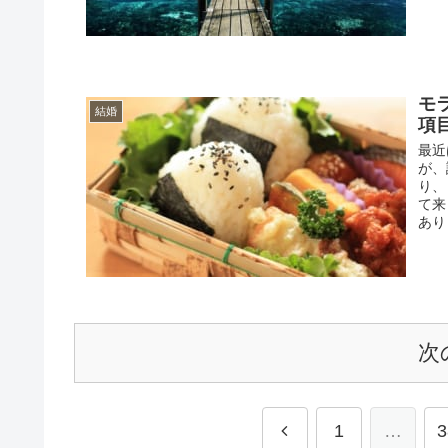
モ
結婚
項
最近
が、
り、
て来
あり
次
1
…
3