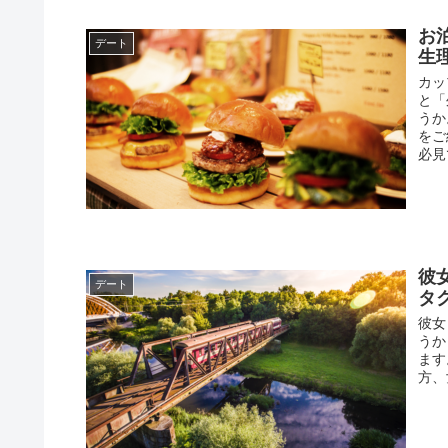
お
デート
生
カッ
と「
うか
をご
必見
彼
デート
タ
彼女
うか
ます
方、