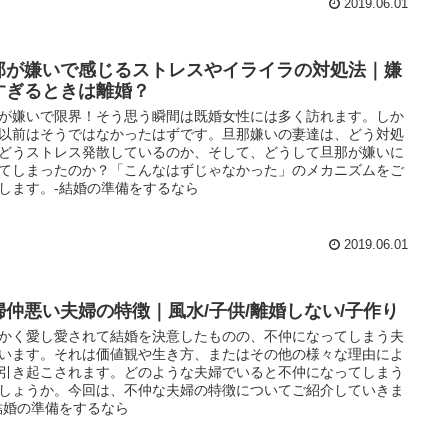
2019.06.01
那が嫌いで感じるストレスやイライラの対処法｜嫌
すぎるときは離婚？
が嫌いで限界！そう思う瞬間は既婚女性には多く訪れます。しか
以前はそうではなかったはずです。旦那嫌いの妻達は、どう対処
どうストレス発散しているのか、そして、どうして旦那が嫌いに
てしまったのか？「こんなはずじゃなかった」のメカニズムをご
します。-結婚の準備をするなら
2019.06.01
婦仲悪い夫婦の特徴｜風水/子供/離婚しない/子作り
かく愛し愛されて結婚を決意したものの、不仲になってしまう夫
います。それは価値観や生き方、またはその他の様々な理由によ
引き起こされます。どのような夫婦でいると不仲になってしまう
しょうか。今回は、不仲な夫婦の特徴についてご紹介していきま
結婚の準備をするなら